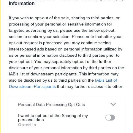
Information
Palvelukielet
If you wish to opt-out of the sale, sharing to third parties, or
Suomi
processing of your personal or sensitive information for
Englanti
targeted advertising by us, please use the below opt-out
section to confirm your selection. Please note that after your
Ruotsi
opt-out request is processed you may continue seeing
Norja
interest-based ads based on personal information utilized by
Tanska
us or personal information disclosed to third parties prior to
your opt-out. You may separately opt-out of the further
disclosure of your personal information by third parties on the
IAB’s list of downstream participants. This information may
Yhtiökoko
also be disclosed by us to third parties on the
IAB’s List of
Suuret
Downstream Participants
that may further disclose it to other
third parties.
Keskikokoiset
Please note that this website/app uses one or more Google
Pienet
Personal Data Processing Opt Outs
services and may gather and store information including but
not limited to your visit or usage behaviour. You may click to
I want to opt-out of the Sharing of my
personal data.
grant or deny consent to Google and its third-party tags to
Opted In
Yhtiömuodot
use your data for below specified purposes in below Google