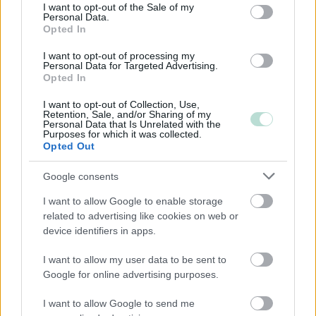
consent section.
Yksityinen osakeyhtiö
I want to opt-out of the Sale of my
Personal Data.
Julkinen osakeyhtiö
Opted In
I want to opt-out of processing my
Personal Data for Targeted Advertising.
Opted In
Toimiala
Informaatio ja viestintä
I want to opt-out of Collection, Use,
Retention, Sale, and/or Sharing of my
Kansainvälisten organisaatioiden ja toimielinten
Personal Data that Is Unrelated with the
Purposes for which it was collected.
toiminta
Opted Out
Kiinteistöalan toiminta
Google consents
Kuljetusliike­toiminta
I want to allow Google to enable storage
Majoitus- ja ravitsemistoiminta
related to advertising like cookies on web or
Palveluliiketoiminta
device identifiers in apps.
Rahoitus- ja vakuutustoiminta
I want to allow my user data to be sent to
Rakentaminen
Google for online advertising purposes.
Teollisuus
I want to allow Google to send me
Terveys- ja sosiaalipalvelut