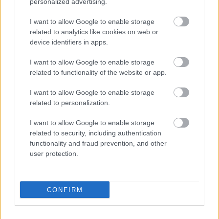
personalized advertising.
Urheiluseurat
I want to allow Google to enable storage
related to analytics like cookies on web or
device identifiers in apps.
Palvelutarjonta
ALV-laskelmat, ilmoitukset verottajalle ja
I want to allow Google to enable storage
related to functionality of the website or app.
tilinpäätökset
Henkilöstöhallinnon palvelut
I want to allow Google to enable storage
Juridiset palvelut
related to personalization.
Kansainvälistymispalvelut
I want to allow Google to enable storage
Konserneihin liittyvät palvelut
related to security, including authentication
functionality and fraud prevention, and other
Kriisiyritysten hallinta
user protection.
Lakisääteinen kirjanpito
Liiketoiminnan kehittämispalvelut (esim.
verosuunnittelu)
CONFIRM
Maksatuspalvelut
Myyntilaskuihin liittyvät palvelut