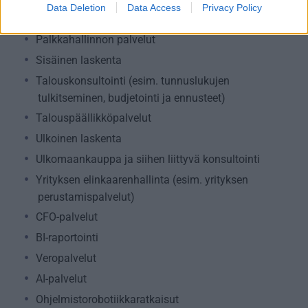
Data Deletion
Data Access
Privacy Policy
Ostolaskuihin liittyvät palvelut
Palkkahallinnon palvelut
Sisäinen laskenta
Talouskonsultointi (esim. tunnuslukujen
tulkitseminen, budjetointi ja ennusteet)
Talouspäällikköpalvelut
Ulkoinen laskenta
Ulkomaankauppa ja siihen liittyvä konsultointi
Yrityksen elinkaarenhallinta (esim. yrityksen
perustamispalvelut)
CFO-palvelut
BI-raportointi
Veropalvelut
AI-palvelut
Ohjelmistorobotiikkaratkaisut