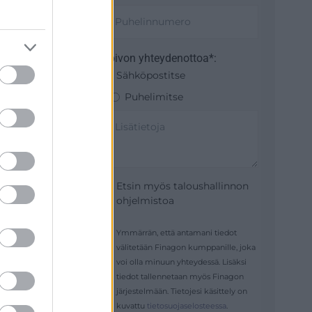
Toivon yhteydenottoa*:
Sähköpostitse
Puhelimitse
Etsin myös taloushallinnon
ohjelmistoa
Ymmärrän, että antamani tiedot
välitetään Finagon kumppanille, joka
voi olla minuun yhteydessä. Lisäksi
tiedot tallennetaan myös Finagon
järjestelmään. Tietojesi käsittely on
kuvattu
tietosuojaselosteessa
.