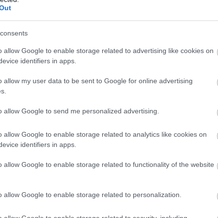
Out
Tilitoimiston erityisosaaminen
consents
Palvelukielet
Yhtiökoko
o allow Google to enable storage related to advertising like cookies on
evice identifiers in apps.
Suomi
Pienet
Englanti
Mikrot
o allow my user data to be sent to Google for online advertising
s.
Hollanti
to allow Google to send me personalized advertising.
Yhtiömuodot
o allow Google to enable storage related to analytics like cookies on
evice identifiers in apps.
Yksityinen osakeyhtiö
Osuuskunta
o allow Google to enable storage related to functionality of the website
Toiminimi
Järjestöt ja yhdistykset
o allow Google to enable storage related to personalization.
o allow Google to enable storage related to security, including