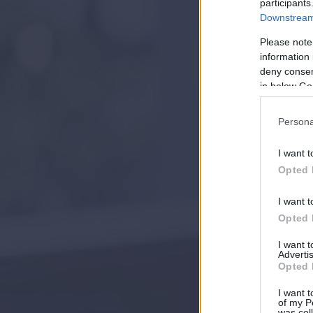
participants
Downstream 
Please note
information 
deny consent
in below Go
Persona
I want t
Opted 
I want t
Opted 
I want 
Advertis
Opted 
I want t
of my P
was col