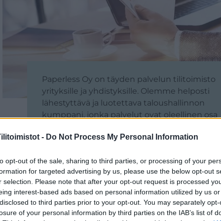
Paperless Oy on täyden palvelun tilitoimisto
yrityksille ja yhdistyksille. Olemme helposti
lähestyttävä ja luotettava taloushallinnon
kumppani, jonka palvelut ovat oleellinen osa
yrityksen arkea, helposti ja joustavasti saatavil
litoimistot -
Do Not Process My Personal Information
Procountor osaamisemme on vahvaa ja
pystymme hyödyntämään ohjelmaa
to opt-out of the sale, sharing to third parties, or processing of your per
tehokkaasti ja monipuolisesti asiakkaan
formation for targeted advertising by us, please use the below opt-out s
parhaaksi.
r selection. Please note that after your opt-out request is processed y
eing interest-based ads based on personal information utilized by us or
disclosed to third parties prior to your opt-out. You may separately opt-
losure of your personal information by third parties on the IAB’s list of