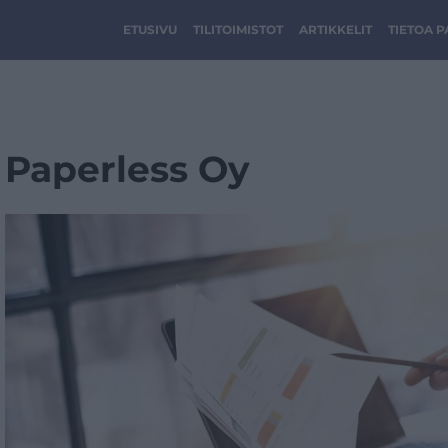
ETUSIVU
TILITOIMISTOT
ARTIKKELIT
TIETOA 
Paperless Oy