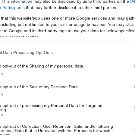
. This information may also be disclosed by us to third parties on the
IA
Participants
that may further disclose it to other third parties.
 that this website/app uses one or more Google services and may gath
including but not limited to your visit or usage behaviour. You may click 
 to Google and its third-party tags to use your data for below specifi
ogle consent section.
l Data Processing Opt Outs
o opt-out of the Sharing of my personal data.
Paperless Oy keskittyy tuottamaan taloushallinnon palv
In
mikro- ja pienyrityksille. Ydinosaamistamme ovat
taloushallinnon sähköistäminen, kirjanpito, palkanlaske
o opt-out of the Sale of my Personal Data.
yritysverotus. Tapaamme mieluusti asiakkaita viihtyisäl
In
toimistollamme Helsingin Vallilassa. Palveluiden laatu 
to opt-out of processing my Personal Data for Targeted
asiakaslähtöisyys ovat meille erityisen tärkeitä. Sähköi
ing.
In
taloushallinto yhdistettynä muihin digitaalisiin palvelui
mahdollistaa meille tehokkaan toimintaympäristön.
o opt-out of Collection, Use, Retention, Sale, and/or Sharing
ersonal Data that Is Unrelated with the Purposes for which it
Tutustu ja ota yhteyttä:
paperless.fi
lected.