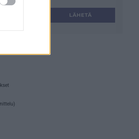
LÄHETÄ
ökset
ittelu)