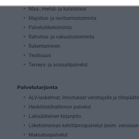
Maa-, metsä- ja kalatalous
Majoitus- ja ravitsemistoiminta
Palveluliiketoiminta
Rahoitus- ja vakuutustoiminta
Rakentaminen
Teollisuus
Terveys- ja sosiaalipalvelut
Palvelutarjonta
ALV-laskelmat, ilmoitukset verottajalle ja tilinpäät
Henkilöstöhallinnon palvelut
Lakisääteinen kirjanpito
Liiketoiminnan kehittämispalvelut (esim. verosuunn
Maksatuspalvelut