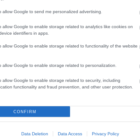
Englanti
Pienet
to allow Google to send me personalized advertising.
Mikrot
o allow Google to enable storage related to analytics like cookies on
evice identifiers in apps.
Yhtiömuodot
o allow Google to enable storage related to functionality of the website
Yksityinen osakeyhtiö
Osuuskunta
o allow Google to enable storage related to personalization.
Kommandiittiyhtiö
Avoin yhtiö
o allow Google to enable storage related to security, including
cation functionality and fraud prevention, and other user protection.
Toiminimi
Järjestöt ja yhdistykset
CONFIRM
Toimiala
Informaatio ja viestintä
Data Deletion
Data Access
Privacy Policy
Kuljetusliike­toiminta