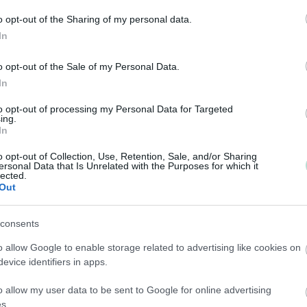
Soluva tarjoaa kokonaispalvelua
o opt-out of the Sharing of my personal data.
taloushallintoon
In
palkanlaskentaan
o opt-out of the Sale of my Personal Data.
budjetointiin ja seurantaan
In
työajan seurantaan ja hallintaan
to opt-out of processing my Personal Data for Targeted
matka- ja kuluhallintaan
ing.
In
henkilöstön hallintaan.
o opt-out of Collection, Use, Retention, Sale, and/or Sharing
Soluvasta saat kaikki palvelut valmiina kokonaisratkai
ersonal Data that Is Unrelated with the Purposes for which it
lected.
tehokkaasta käyttöönotosta sujuvaan asiakaspalveluun
Out
Lisätietoja:
www.soluva.fi
consents
o allow Google to enable storage related to advertising like cookies on
Tilitoimiston erityisosaaminen
evice identifiers in apps.
Palvelukielet
Yhtiökoko
o allow my user data to be sent to Google for online advertising
Suomi
Keskikokoiset
s.