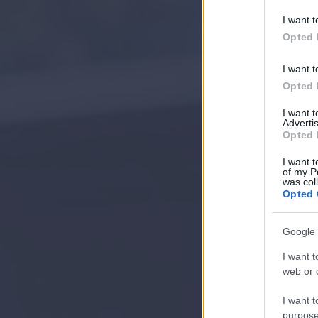
I want t
Opted 
I want t
Opted 
I want 
Advertis
Opted 
I want t
of my P
was col
Opted 
Google 
I want t
web or d
I want t
purpose