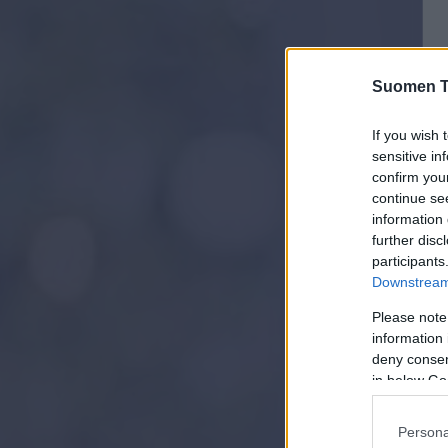
Suomen Ti
If you wish 
sensitive in
confirm you
continue se
information 
further disc
participants
Downstream 
Please note
information 
deny consent
in below Go
Persona