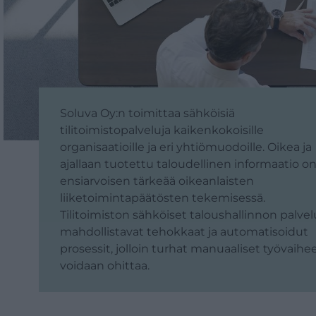
Soluva Oy:n toimittaa sähköisiä
tilitoimistopalveluja kaikenkokoisille
organisaatioille ja eri yhtiömuodoille. Oikea ja
ajallaan tuotettu taloudellinen informaatio o
ensiarvoisen tärkeää oikeanlaisten
liiketoimintapäätösten tekemisessä.
Tilitoimiston sähköiset taloushallinnon palvel
mahdollistavat tehokkaat ja automatisoidut
prosessit, jolloin turhat manuaaliset työvaihe
voidaan ohittaa.