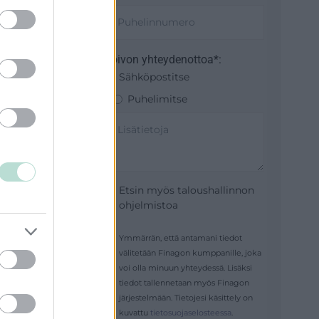
Toivon yhteydenottoa*:
Sähköpostitse
Puhelimitse
suna:
.
Etsin myös taloushallinnon
ohjelmistoa
Ymmärrän, että antamani tiedot
välitetään Finagon kumppanille, joka
voi olla minuun yhteydessä. Lisäksi
tiedot tallennetaan myös Finagon
järjestelmään. Tietojesi käsittely on
kuvattu
tietosuojaselosteessa
.