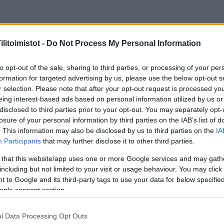
litoimistot -
Do Not Process My Personal Information
to opt-out of the sale, sharing to third parties, or processing of your per
formation for targeted advertising by us, please use the below opt-out s
r selection. Please note that after your opt-out request is processed y
eing interest-based ads based on personal information utilized by us or
disclosed to third parties prior to your opt-out. You may separately opt-
losure of your personal information by third parties on the IAB’s list of
. This information may also be disclosed by us to third parties on the
IA
Soluva on ketterä ja oivaltava palvelukumppanisi talous
Participants
that may further disclose it to other third parties.
henkilöstöhallinnossa. Tilitoimisto tarjoaa sähköisiä
 that this website/app uses one or more Google services and may gath
tilitoimistopalveluja kaikenkokoisille organisaatioille ja e
including but not limited to your visit or usage behaviour. You may click 
yhtiömuodoille. Monipuolisten taloushallintopalveluiden
 to Google and its third-party tags to use your data for below specifi
saat meiltä kattavat ohjelmisto- ja ulkoistuspalvelut.
ogle consent section.
Tyytyväiset asiakkaat ovat Soluvan toiminnan lähtökoh
l Data Processing Opt Outs