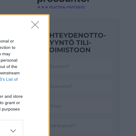
YHTEYDENOTTO­
PYYNTÖ TILI­
sonal or
ection to
TOIMISTOON
ou may
 personal
out of the
 downstream
B’s List of
- ja
er and store
ri
to grant or
 lisäksi
ed purposes
ta.