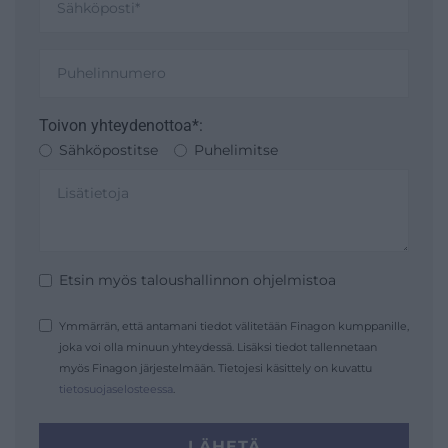
Toivon yhteydenottoa*:
Sähköpostitse
Puhelimitse
Etsin myös taloushallinnon ohjelmistoa
Ymmärrän, että antamani tiedot välitetään Finagon kumppanille,
joka voi olla minuun yhteydessä. Lisäksi tiedot tallennetaan
myös Finagon järjestelmään. Tietojesi käsittely on kuvattu
tietosuojaselosteessa
.
LÄHETÄ