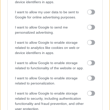
device identifiers in apps.
Lakisääteinen kirjanpito
I want to allow my user data to be sent to
Liiketoiminnan kehittämispalvelut (esim.
Google for online advertising purposes.
verosuunnittelu)
Maksatuspalvelut
I want to allow Google to send me
personalized advertising.
Myyntilaskuihin liittyvät palvelut
Ostolaskuihin liittyvät palvelut
I want to allow Google to enable storage
related to analytics like cookies on web or
Palkkahallinnon palvelut
device identifiers in apps.
Yrityksen elinkaarenhallinta (esim. yrityksen
perustamispalvelut)
I want to allow Google to enable storage
related to functionality of the website or app.
I want to allow Google to enable storage
YHTEYSTIEDOT
related to personalization.
I want to allow Google to enable storage
related to security, including authentication
KATSO YHTEYSTIEDOT
functionality and fraud prevention, and other
user protection.