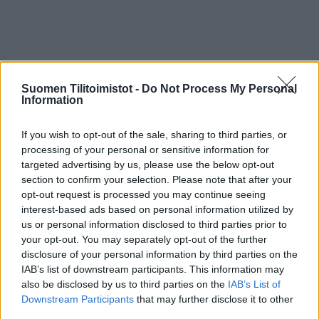
TK-Yrityspalvelvelu on Turun keskustassa sijaiseva
perinteinen tilitoimisto, joka tarjoaa monipuoliset
Suomen Tilitoimistot -
Do Not Process My Personal
tilitoimistopalvelut luotettavasti. Hoidamme kirjanpidon,
Information
palkanlaskennan, tilinpäätökset sekä niihin liittyvät
viranomaisilmoitukset.
If you wish to opt-out of the sale, sharing to third parties, or
processing of your personal or sensitive information for
Lisätietoja:
www.tk-yrityspalvelu.fi
targeted advertising by us, please use the below opt-out
section to confirm your selection. Please note that after your
opt-out request is processed you may continue seeing
Tilitoimiston erityisosaaminen
interest-based ads based on personal information utilized by
us or personal information disclosed to third parties prior to
Palvelukielet
your opt-out. You may separately opt-out of the further
disclosure of your personal information by third parties on the
Suomi
IAB’s list of downstream participants. This information may
also be disclosed by us to third parties on the
IAB’s List of
Downstream Participants
that may further disclose it to other
Yhtiökoko
third parties.