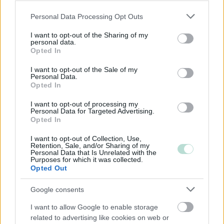
Keskikokoiset
Please note that this website/app uses one or more Google
Personal Data Processing Opt Outs
services and may gather and store information including but
Pienet
not limited to your visit or usage behaviour. You may click to
I want to opt-out of the Sharing of my
Mikrot
personal data.
grant or deny consent to Google and its third-party tags to
Opted In
use your data for below specified purposes in below Google
consent section.
I want to opt-out of the Sale of my
Yhtiömuodot
Personal Data.
Opted In
Yksityinen osakeyhtiö
I want to opt-out of processing my
Kommandiittiyhtiö
Personal Data for Targeted Advertising.
Opted In
Avoin yhtiö
Toiminimi
I want to opt-out of Collection, Use,
Retention, Sale, and/or Sharing of my
Personal Data that Is Unrelated with the
Purposes for which it was collected.
Opted Out
Google consents
Palvelutarjonta
I want to allow Google to enable storage
ALV-laskelmat, ilmoitukset verottajalle ja
related to advertising like cookies on web or
tilinpäätökset