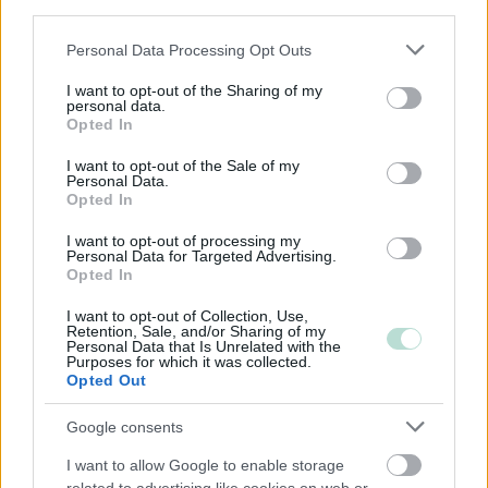
Avoin yhtiö
third parties.
Toiminimi
Please note that this website/app uses one or more Google
Personal Data Processing Opt Outs
Järjestöt ja yhdistykset
services and may gather and store information including but
not limited to your visit or usage behaviour. You may click to
I want to opt-out of the Sharing of my
personal data.
grant or deny consent to Google and its third-party tags to
Opted In
use your data for below specified purposes in below Google
Toimiala
consent section.
I want to opt-out of the Sale of my
Informaatio ja viestintä
Personal Data.
Opted In
Kiinteistöalan toiminta
I want to opt-out of processing my
Kuljetusliike­toiminta
Personal Data for Targeted Advertising.
Opted In
Majoitus- ja ravitsemistoiminta
Palveluliiketoiminta
I want to opt-out of Collection, Use,
Retention, Sale, and/or Sharing of my
Rakentaminen
Personal Data that Is Unrelated with the
Purposes for which it was collected.
Terveys- ja sosiaalipalvelut
Opted Out
Google consents
Palvelutarjonta
I want to allow Google to enable storage