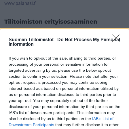
www.palanssi.fi
Tilitoimiston erityisosaaminen
Palvelukielet
Suomen Tilitoimistot -
Do Not Process My Personal
Suomi
Information
If you wish to opt-out of the sale, sharing to third parties, or
Yhtiökoko
processing of your personal or sensitive information for
targeted advertising by us, please use the below opt-out
Pienet
section to confirm your selection. Please note that after your
Mikrot
opt-out request is processed you may continue seeing
interest-based ads based on personal information utilized by
us or personal information disclosed to third parties prior to
your opt-out. You may separately opt-out of the further
Yhtiömuodot
disclosure of your personal information by third parties on the
Yksityinen osakeyhtiö
IAB’s list of downstream participants. This information may
also be disclosed by us to third parties on the
IAB’s List of
Kommandiittiyhtiö
Downstream Participants
that may further disclose it to other