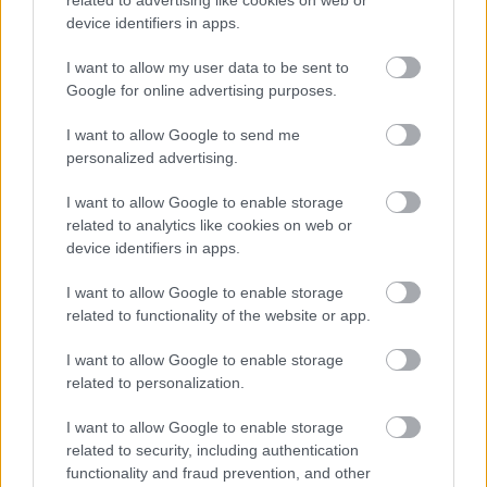
related to advertising like cookies on web or
ALV-laskelmat, ilmoitukset verottajalle ja
device identifiers in apps.
tilinpäätökset
Henkilöstöhallinnon palvelut
I want to allow my user data to be sent to
Google for online advertising purposes.
Lakisääteinen kirjanpito
Maksatuspalvelut
I want to allow Google to send me
personalized advertising.
Myyntilaskuihin liittyvät palvelut
Ostolaskuihin liittyvät palvelut
I want to allow Google to enable storage
related to analytics like cookies on web or
Palkkahallinnon palvelut
device identifiers in apps.
Sisäinen laskenta
I want to allow Google to enable storage
related to functionality of the website or app.
YHTEYSTIEDOT
I want to allow Google to enable storage
related to personalization.
KATSO YHTEYSTIEDOT
I want to allow Google to enable storage
related to security, including authentication
functionality and fraud prevention, and other