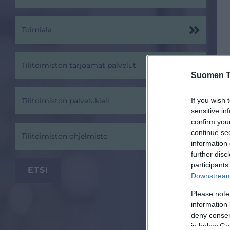
Toimiala
Tilitoimiston tarjoamat palvelut
Suomen Ti
If you wish 
Tilitoimiston palvelukieli
sensitive in
confirm you
continue se
Tilitoimiston ohjelmisto
information 
further disc
participants
Downstream 
Please note
information 
deny consent
in below Go