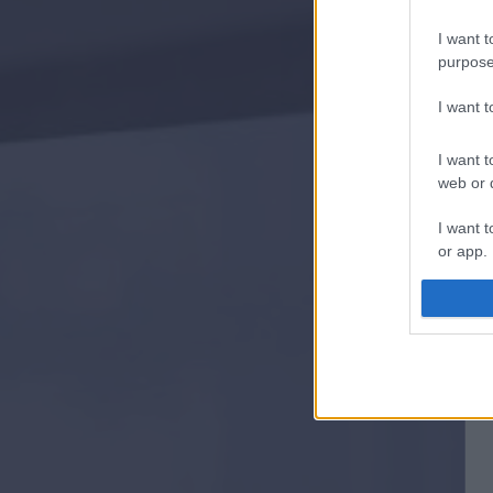
I want t
purpose
I want 
I want t
web or d
I want t
or app.
I want t
I want t
authenti