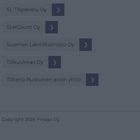
SL-Tilipalvelu Oy
❯
StarCount Oy
❯
Suomen Lakitilitoimisto Oy
❯
Tilikuukkari Oy
❯
Tilitieto Puistonen avoin yhtiö
❯
Copyright 2026 Finago Oy