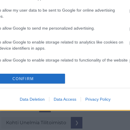
ValtaSata Oy
❯
o allow my user data to be sent to Google for online advertising
s.
to allow Google to send me personalized advertising.
Hopea-tilitoimistot
o allow Google to enable storage related to analytics like cookies on
evice identifiers in apps.
Vähintään 5 Procountoria käyttävää asiakasta
o allow Google to enable storage related to functionality of the website
Ajaton Invest Oy
❯
o allow Google to enable storage related to personalization.
CONFIRM
Arvoverkko Oy & CoolCounts Oy
❯
o allow Google to enable storage related to security, including
cation functionality and fraud prevention, and other user protection.
Data Deletion
Data Access
Privacy Policy
EMH-Tilit Oy
❯
Kohti Unelmia Tilitoimisto
❯