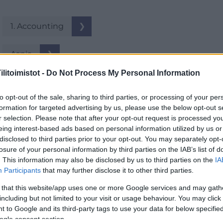
1. Accounting
❯
Aspia
❯
litoimistot -
Do Not Process My Personal Information
Birgit’s Net Accounting Oy
❯
to opt-out of the sale, sharing to third parties, or processing of your per
formation for targeted advertising by us, please use the below opt-out s
Econia Oy
❯
r selection. Please note that after your opt-out request is processed y
eing interest-based ads based on personal information utilized by us or
Greenstep Oy
❯
disclosed to third parties prior to your opt-out. You may separately opt-
losure of your personal information by third parties on the IAB’s list of
. This information may also be disclosed by us to third parties on the
IA
Rantalainen Oy
❯
Participants
that may further disclose it to other third parties.
 that this website/app uses one or more Google services and may gath
Satakunnan Yritystili Oy
❯
including but not limited to your visit or usage behaviour. You may click 
 to Google and its third-party tags to use your data for below specifi
ogle consent section.
Suomen Talousverkko Oy
❯