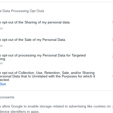
l Data Processing Opt Outs
Talouskonsultointi Mertaoja Oy
❯
o opt-out of the Sharing of my personal data.
In
Kulta-tilitoimistot
o opt-out of the Sale of my Personal Data.
In
Vähintään 25 Procountoria käyttävää asiakasta
to opt-out of processing my Personal Data for Targeted
ing.
Tilitoimistossa vähintään yksi sertifioitu osaaja
In
o opt-out of Collection, Use, Retention, Sale, and/or Sharing
ersonal Data that Is Unrelated with the Purposes for which it
Finacc Oy
❯
lected.
Out
Mirinda Ky
❯
consents
Tilipartners Oy
❯
o allow Google to enable storage related to advertising like cookies on
evice identifiers in apps.