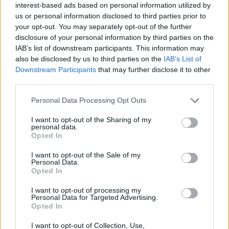
tarvitsemasi palvelut vuositasolla maksavat.
interest-based ads based on personal information utilized by
us or personal information disclosed to third parties prior to
your opt-out. You may separately opt-out of the further
3. Tositeperusteinen
disclosure of your personal information by third parties on the
IAB’s list of downstream participants. This information may
kirjanpito vai palveluita
also be disclosed by us to third parties on the
IAB’s List of
tuntihinnalla?
Downstream Participants
that may further disclose it to other
third parties.
Please note that this website/app uses one or more Google
Tositeperusteinen hinnoittelu on hyvä silloin, jos
Personal Data Processing Opt Outs
services and may gather and store information including but
toiminnassasi on paljon kausivaihtelua tai jos haluat
not limited to your visit or usage behaviour. You may click to
I want to opt-out of the Sharing of my
pystyä ennakoimaan kirjanpidon kustannuksia. Esimerkiksi
personal data.
grant or deny consent to Google and its third-party tags to
Procountor-ohjelmisto
skaalautuu hyvin tositteiden määrän
Opted In
use your data for below specified purposes in below Google
mukaisesti, jolloin myös tilitoimiston palvelu ja sen
consent section.
I want to opt-out of the Sale of my
hinnoittelu joustavat.
Personal Data.
Opted In
Tuntihinnoittelu kannattaa valita, jos et ole sopinut täyden
I want to opt-out of processing my
palvelun paketista vaan ulkoistat kirjanpitäjälle vain osan
Personal Data for Targeted Advertising.
– esimerkiksi tarkastuksen, tilinpäätöksen ja
Opted In
veroilmoituksen. Jos hoidat reskontran ja käsittelet
I want to opt-out of Collection, Use,