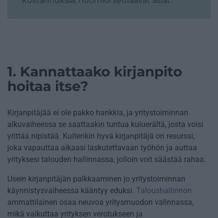
kustannuksia, huomioi seuraavat asiat.
1. Kannattaako kirjanpito
hoitaa itse?
Kirjanpitäjää ei ole pakko hankkia, ja yritystoiminnan
alkuvaiheessa se saattaakin tuntua kuluerältä, josta voisi
yrittää nipistää. Kuitenkin hyvä kirjanpitäjä on resurssi,
joka vapauttaa aikaasi laskutettavaan työhön ja auttaa
yrityksesi talouden hallinnassa, jolloin voit säästää rahaa.
Usein kirjanpitäjän palkkaaminen jo yritystoiminnan
käynnistysvaiheessa kääntyy eduksi.
Taloushallinnon
ammattilainen osaa neuvoa yritysmuodon valinnassa,
mikä vaikuttaa yrityksen verotukseen ja