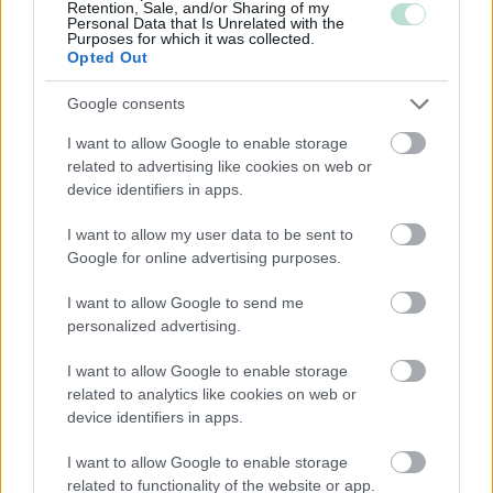
ostolaskut itse, voi tuntiveloitus olla taloudellinen
Retention, Sale, and/or Sharing of my
Personal Data that Is Unrelated with the
vaihtoehto. Silloin näet erittelystä, mihin kirjanpitäjän aika
Purposes for which it was collected.
menee.
Opted Out
Google consents
4. Mikä on kirjanpitäjän
I want to allow Google to enable storage
tuntihinta – ja mitä hinnalla
related to advertising like cookies on web or
device identifiers in apps.
saa?
I want to allow my user data to be sent to
Google for online advertising purposes.
Kirjanpitäjien hinnoissa on suuria eroja, mutta yleensä
tuntiveloitus vaihtelee noin 50–100 euron välillä.
I want to allow Google to send me
personalized advertising.
Hintatasoon vaikuttavat esimerkiksi koulutuksen taso ja
tarjolla olevien palveluiden laajuus, mutta toisaalta
I want to allow Google to enable storage
Suomessa on myös maantieteellistä eroa. Jos kirjanpito
related to analytics like cookies on web or
hoidetaan sähköisesti etkä tarvitse kasvokkaisia
device identifiers in apps.
tapaamisia, kannattaa tilitoimistoja kilpailuttaa myös
I want to allow Google to enable storage
maantieteellisesti. Peilaa hintaa aina tarjolla oleviin
related to functionality of the website or app.