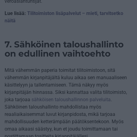
veroasiantuntijat.
Lue lisää:
Tilitoimiston lisäpalvelut – mieti, tarvitsetko
näitä
7. Sähköinen taloushallinto
on edullinen vaihtoehto
Mitä vähemmän paperia toimitat tilitoimistoon, sitä
vähemmän kirjanpitäjältä kuluu aikaa sen manuaaliseen
käsittelyyn ja tallentamiseen. Tämä näkyy myös
kirjanpitäjän hinnassa. Siksi kannattaa valita tilitoimisto,
joka tarjoaa
sähköisen taloushallinnon palveluita
.
Sähköinen taloushallinto mahdollistaa myös
reaaliaikaisemmat luvut kirjanpidosta, mikä tarjoaa
mahdollisuuden ketterämpään päätöksentekoon. Myös
omaa aikaasi säästyy, kun et joudu toimittamaan tai
postittamaan tositteita kirjanpitäjällesi.