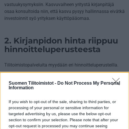
vastuukysymyksiin. Kasvuvaiheen yritystä kirjanpitäjä
osaa konsultoida niin, että kasvu pysyy hallinnassa eivätkä
investoinnit syö yrityksen käyttöpääomaa.
2. Kirjanpidon hinta riippuu
hinnoitteluperusteesta
Tilitoimistopalveluita myydään eri hinnoitteluperusteilla.
Hinta voi perustua kirjattavien tositteiden tai vientien
Suomen Tilitoimistot -
Do Not Process My Personal
määrään, työtunteihin tai näiden yhdistelmään, tai se voi
Information
olla osittain tai täysin kiinteä. Pakettihintaan voi
esimerkiksi sisältyä tietty määrä tositteita, ja ylimenevältä
If you wish to opt-out of the sale, sharing to third parties, or
osalta ja neuvontapalveluista veloitetaan kappalehintaan.
processing of your personal or sensitive information for
targeted advertising by us, please use the below opt-out
Kun kartoitat palveluita ja vertailet eri tilitoimistojen hintoja
section to confirm your selection. Please note that after your
keskenään, selvitä mahdollisimman tarkasti, mitä
opt-out request is processed you may continue seeing