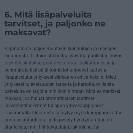
6. Mitä lisäpalveluita
tarvitset, ja paljonko ne
maksavat?
Kirjanpito on paljon muutakin kuin tulojen ja menojen
kirjaamista. Tilitoimisto hoitaa vaivatta puolestasi myös
myyntilaskutuksen
,
ostoreskontran
,
palkanmaksun
ja
perinnän, ja lisäksi tilitoimistot tarjoavat kattavia
lisäpalveluita yrityksesi elinkaaren eri vaiheisiin. Mieti
yrityksesi tulevaisuuden tarpeita ja kartoita, millaisia
palveluita on tarjolla mihinkin hintaan. Mitä esimerkiksi
maksaa, jos haluat ammattilaisen laatimat
investointilaskelmat tai apua yrityskauppoihin?
Useammalla tilitoimistolla löytyy myös kumppaneita tai
omia asiantuntijoita, joita pystyy hyödyntämään eri
tilanteissa, mm. tilintarkastajat, lakimiehet tai