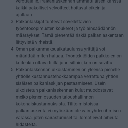
verottajalle. Palkanlaskennan ammattilaisen kanssa
kaikki pakolliset velvoitteet hoituvat oikein ja
ajallaan.
Palkanlaskijat tuntevat sovellettavien
työehtosopimusten koukerot ja työlainsäädännön
määräykset. Tämä pienentää riskiä palkanlaskentaan
liittyvistä virheistä.
Oman palkanmaksuaikataulunsa yrittäjä voi
määrittää miten haluaa. Työntekijöiden palkkojen on
kuitenkin oltava tilillä juuri silloin, kun on sovittu.
Palkanlaskennan ulkoistaminen on yleensä pienelle
yhtiölle kustannustehokkaampaa verrattuna yhtiön
sisäisen palkanlaskijan pestaamiseen. Usein
ulkoistetun palkanlaskennan kulut muodostavat
melko pienen osuuden taloushallinnon
kokonaiskustannuksista. Tilitoimistoissa
palkanlaskenta ei myöskään ole vain yhden ihmisen
varassa, joten sairastumiset tai lomat eivät aiheuta
hidasteita.