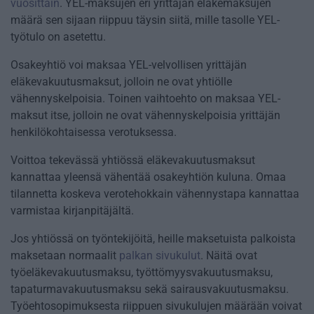
vuosittain
. YEL-maksujen eri yrittäjän eläkemaksujen
määrä sen sijaan riippuu täysin siitä, mille tasolle YEL-
työtulo on asetettu.
Osakeyhtiö voi maksaa YEL-velvollisen yrittäjän
eläkevakuutusmaksut, jolloin ne ovat yhtiölle
vähennyskelpoisia. Toinen vaihtoehto on maksaa YEL-
maksut itse, jolloin ne ovat vähennyskelpoisia yrittäjän
henkilökohtaisessa verotuksessa.
Voittoa tekevässä yhtiössä eläkevakuutusmaksut
kannattaa yleensä vähentää osakeyhtiön kuluna. Omaa
tilannetta koskeva verotehokkain vähennystapa kannattaa
varmistaa kirjanpitäjältä.
Jos yhtiössä on työntekijöitä, heille maksetuista palkoista
maksetaan normaalit
palkan sivukulut
. Näitä ovat
työeläkevakuutusmaksu, työttömyysvakuutusmaksu,
tapaturmavakuutusmaksu sekä sairausvakuutusmaksu.
Työehtosopimuksesta riippuen sivukulujen määrään voivat