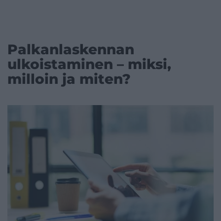
Palkanlaskennan
ulkoistaminen – miksi,
milloin ja miten?