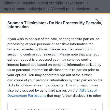
Mikään ei tietenkään estä yrittäjää laskemasta ja
maksamasta palkkoja itse. Yleensä palkanlaskenta on
kuitenkin ulkoistettu tilitoimistolle, sillä palkanmaksussa
on kyse paljon muustakin kuin rahan siirtämisestä yhtiön
Suomen Tilitoimistot -
Do Not Process My Personal
tililtä yrittäjän tilille.
Information
If you wish to opt-out of the sale, sharing to third parties, or
processing of your personal or sensitive information for
targeted advertising by us, please use the below opt-out
Toiminimen palkka on
section to confirm your selection. Please note that after your
opt-out request is processed you may continue seeing
terminä harhaanjohtava
interest-based ads based on personal information utilized by
us or personal information disclosed to third parties prior to
your opt-out. You may separately opt-out of the further
Yksityinen elinkeinonharjoittaja eli toiminimiyrittäjä ei voi
disclosure of your personal information by third parties on the
maksaa itselleen palkkaa, vaan rahaa voi siirtää
IAB’s list of downstream participants. This information may
toiminimen tililtä omalle tilille vapaasti yksityisnostoina.
also be disclosed by us to third parties on the
IAB’s List of
Kyse ei ole palkanmaksusta, mutta puhekielessä
Downstream Participants
that may further disclose it to other
yksityisnostoja – tai yksityisottoja – kutsutaan usein
third parties.
”toiminimen palkaksi”.
Please note that this website/app uses one or more Google