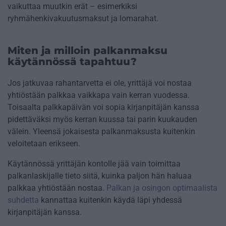
vaikuttaa muutkin erät – esimerkiksi
ryhmähenkivakuutusmaksut ja lomarahat.
Miten ja milloin palkanmaksu
käytännössä tapahtuu?
Jos jatkuvaa rahantarvetta ei ole, yrittäjä voi nostaa
yhtiöstään palkkaa vaikkapa vain kerran vuodessa.
Toisaalta palkkapäivän voi sopia kirjanpitäjän kanssa
pidettäväksi myös kerran kuussa tai parin kuukauden
välein. Yleensä jokaisesta palkanmaksusta kuitenkin
veloitetaan erikseen.
Käytännössä yrittäjän kontolle jää vain toimittaa
palkanlaskijalle tieto siitä, kuinka paljon hän haluaa
palkkaa yhtiöstään nostaa.
Palkan ja osingon optimaalista
suhdetta
kannattaa kuitenkin käydä läpi yhdessä
kirjanpitäjän kanssa.