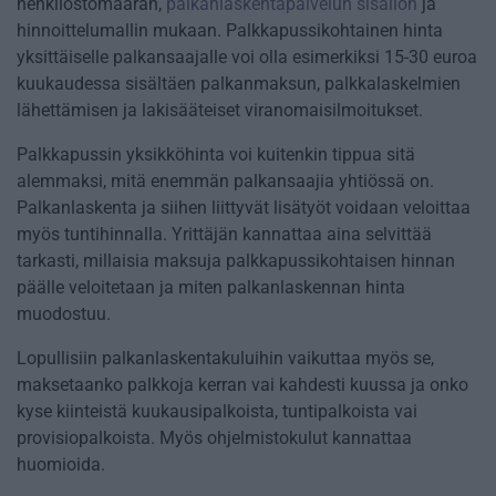
henkilöstömäärän,
palkanlaskentapalvelun sisällön
ja
hinnoittelumallin mukaan. Palkkapussikohtainen hinta
yksittäiselle palkansaajalle voi olla esimerkiksi 15-30 euroa
kuukaudessa sisältäen palkanmaksun, palkkalaskelmien
lähettämisen ja lakisääteiset viranomaisilmoitukset.
Palkkapussin yksikköhinta voi kuitenkin tippua sitä
alemmaksi, mitä enemmän palkansaajia yhtiössä on.
Palkanlaskenta ja siihen liittyvät lisätyöt voidaan veloittaa
myös tuntihinnalla. Yrittäjän kannattaa aina selvittää
tarkasti, millaisia maksuja palkkapussikohtaisen hinnan
päälle veloitetaan ja miten palkanlaskennan hinta
muodostuu.
Lopullisiin palkanlaskentakuluihin vaikuttaa myös se,
maksetaanko palkkoja kerran vai kahdesti kuussa ja onko
kyse kiinteistä kuukausipalkoista, tuntipalkoista vai
provisiopalkoista. Myös ohjelmistokulut kannattaa
huomioida.