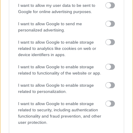
I want to allow my user data to be sent to
Luontoisetujen tai verottomien matkakorvausten
Google for online advertising purposes.
maksaminen itselle ei ole mahdollista toiminimiyrittäjänä.
Työmatkoja tekevä toiminimiyrittäjä voi kuitenkin vähentää
I want to allow Google to send me
personalized advertising.
palkansaajien kilometrikorvauksia ja päivärahoja
vastaavat summat
lisävähennyksenä
ehtojen täyttyessä.
I want to allow Google to enable storage
related to analytics like cookies on web or
Jos toiminimellä on ulkopuolisia työntekijöitä, heille
device identifiers in apps.
palkanmaksu onnistuu normaaliin tapaan. Itselleen,
puolisolleen tai alle 14-vuotiaille lapsilleen toiminimiyrittäjä
I want to allow Google to enable storage
ei kuitenkaan voi maksaa palkkaa.
related to functionality of the website or app.
Riskienhallinnan näkökulmasta osakeyhtiö on
I want to allow Google to enable storage
pääsääntöisesti turvallisempi ja parempi yritysmuoto, jos
related to personalization.
yrittäjällä on tarvetta ja varaa palkata kokoaikaisia
I want to allow Google to enable storage
ulkopuolisia työntekijöitä.
related to security, including authentication
functionality and fraud prevention, and other
user protection.