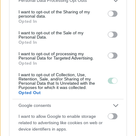
Personal Data Processing Opt Outs
services and may gather and store information including but
Verotuksen optimointi samaan tapaan kuin osakeyhtiössä
not limited to your visit or usage behaviour. You may click to
I want to opt-out of the Sharing of my
ei ole mahdollista, vaan kulujen ja vähennysten jälkeen
personal data.
grant or deny consent to Google and its third-party tags to
jäljelle jäävä tulos verotetaan automaattisesti kyseisen
Opted In
use your data for below specified purposes in below Google
vuoden verotuksessa. Väliä ei ole sillä, jättääkö yrittäjä
consent section.
I want to opt-out of the Sale of my
rahat lojumaan toiminimen tilille vai siirtääkö hän ne
Personal Data.
Opted In
henkilökohtaiselle tililleen yksityisnostoina.
I want to opt-out of processing my
Yksityisnostot eivät pienennä toiminimen verotettavaa
Personal Data for Targeted Advertising.
tulosta, joten hyvää tiliä tahkoavan toiminimiyrittäjän
Opted In
henkilökohtainen veroprosentti nousee väistämättä
I want to opt-out of Collection, Use,
korkeaksi.
Retention, Sale, and/or Sharing of my
Personal Data that Is Unrelated with the
Purposes for which it was collected.
Varsin usein koko toiminimiyrittäjän tulos verotetaan
Opted Out
ansiotulona. Jos toiminimelle on kuitenkin kertynyt
nettovarallisuutta, osa tuloksesta voidaan yrittäjän niin
Google consents
halutessa verottaa pääomatulona.
Toiminimen
I want to allow Google to enable storage
verotukseen ja yksityisnostojen perusperiaatteisiin
voit
related to advertising like cookies on web or
tutustua seikkaperäisemmin Yrityksen-
device identifiers in apps.
perustaminen.netissä.