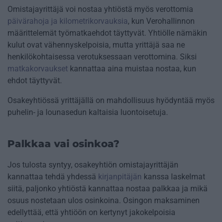
Omistajayrittäjä voi nostaa yhtiöstä myös verottomia
päivärahoja ja kilometrikorvauksia
, kun Verohallinnon
määrittelemät työmatkaehdot täyttyvät. Yhtiölle nämäkin
kulut ovat vähennyskelpoisia, mutta yrittäjä saa ne
henkilökohtaisessa verotuksessaan verottomina. Siksi
matkakorvaukset
kannattaa aina muistaa nostaa, kun
ehdot täyttyvät.
Osakeyhtiössä yrittäjällä on mahdollisuus hyödyntää myös
puhelin- ja lounasedun kaltaisia luontoisetuja.
Palkkaa vai osinkoa?
Jos tulosta syntyy, osakeyhtiön omistajayrittäjän
kannattaa tehdä yhdessä
kirjanpitäjän
kanssa laskelmat
siitä, paljonko yhtiöstä kannattaa nostaa palkkaa ja mikä
osuus nostetaan ulos osinkoina. Osingon maksaminen
edellyttää, että yhtiöön on kertynyt jakokelpoisia