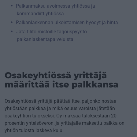
Palkanmaksu avoimessa yhtiössä ja
kommandiittiyhtiössä
Palkanlaskennan ulkoistamisen hyödyt ja hinta
Jätä tilitoimistoille tarjouspyyntö
palkanlaskentapalveluista
Osakeyhtiössä yrittäjä
määrittää itse palkkansa
Osakeyhtiössä yrittäjä päättää itse, paljonko nostaa
yhtiöstään palkkaa ja mikä osuus varoista jätetään
osakeyhtiön tulokseksi. Oy maksaa tuloksestaan 20
prosentin yhteisöveron, ja yrittäjälle maksettu palkka on
yhtiön tulosta laskeva kulu.