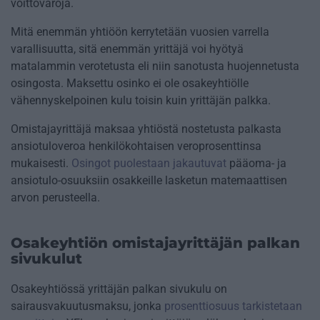
voittovaroja.
Mitä enemmän yhtiöön kerrytetään vuosien varrella
varallisuutta, sitä enemmän yrittäjä voi hyötyä
matalammin verotetusta eli niin sanotusta huojennetusta
osingosta. Maksettu osinko ei ole osakeyhtiölle
vähennyskelpoinen kulu toisin kuin yrittäjän palkka.
Omistajayrittäjä maksaa yhtiöstä nostetusta palkasta
ansiotuloveroa henkilökohtaisen veroprosenttinsa
mukaisesti.
Osingot puolestaan jakautuvat
pääoma- ja
ansiotulo-osuuksiin osakkeille lasketun matemaattisen
arvon perusteella.
Osakeyhtiön omistajayrittäjän palkan
sivukulut
Osakeyhtiössä yrittäjän palkan sivukulu on
sairausvakuutusmaksu, jonka
prosenttiosuus tarkistetaan