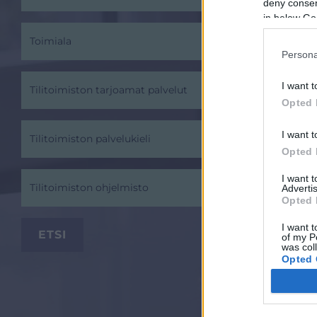
deny consent
in below Go
Toimiala
Persona
I want t
Tilitoimiston tarjoamat palvelut
Opted 
I want t
Tilitoimiston palvelukieli
Opted 
I want 
Tilitoimiston ohjelmisto
Advertis
Opted 
I want t
of my P
was col
Opted 
Google 